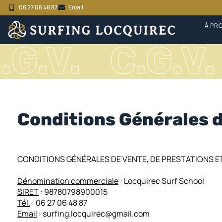
06 27 06 48 87
Email
À PR
G.V.
C.G.V.
Conditions Générales 
CONDITIONS
GÉNÉRALES DE VENTE, DE PRESTATIONS ET
Dénomination commerciale
: Locquirec Surf School
SIRET
: 98780798900015
Tél.
:
06 27 06 48 87
Email
:
surfing.locquirec@gmail.com