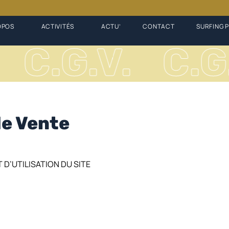
OPOS
ACTIVITÉS
ACTU’
CONTACT
SURFING 
C.G.V.
C.G.
de Vente
 D’UTILISATION DU SITE