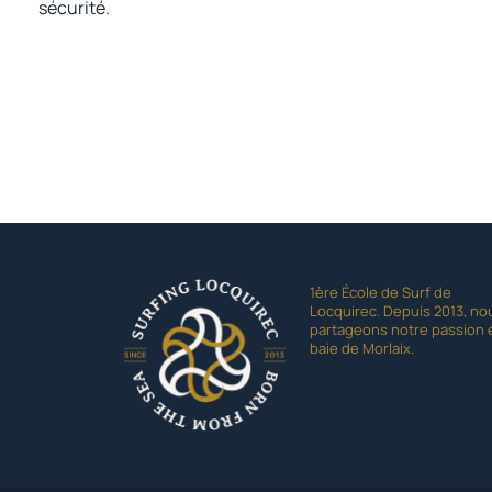
sécurité.
1ère École de Surf de
Locquirec. Depuis 2013, no
partageons notre passion 
baie de Morlaix.