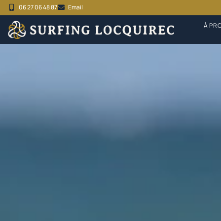
06 27 06 48 87
Email
À PR