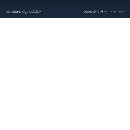
Mentions légales
C.G.V.
2026 © Surfing Locquirec