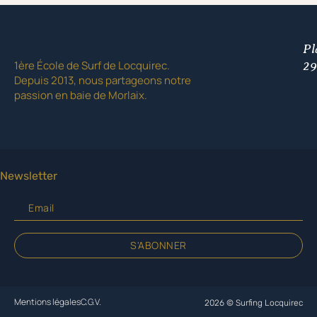
Pl
1ère École de Surf de Locquirec.
29
Depuis 2013, nous partageons notre
passion en baie de Morlaix.
Newsletter
S'ABONNER
Mentions légales
C.G.V.
2026 © Surfing Locquirec