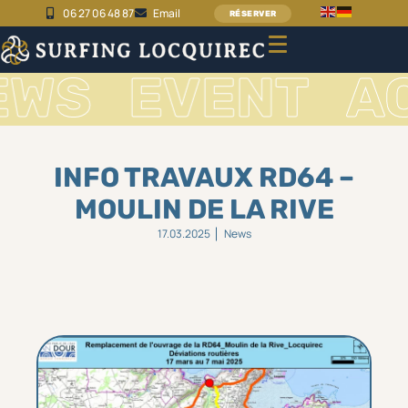
06 27 06 48 87
Email
RÉSERVER
NEWS
EVENT
INFO TRAVAUX RD64 –
MOULIN DE LA RIVE
17.03.2025
News