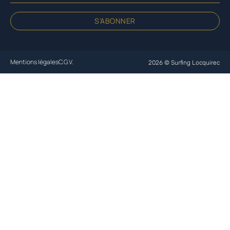
S'ABONNER
Mentions légales
C.G.V.
2026 © Surfing Locquirec