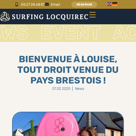
06 27 06 48 87
Email
RÉSERVER
NEWS
EVENT
BIENVENUE À LOUISE,
TOUT DROIT VENUE DU
PAYS BRESTOIS !
07.03.2025
News