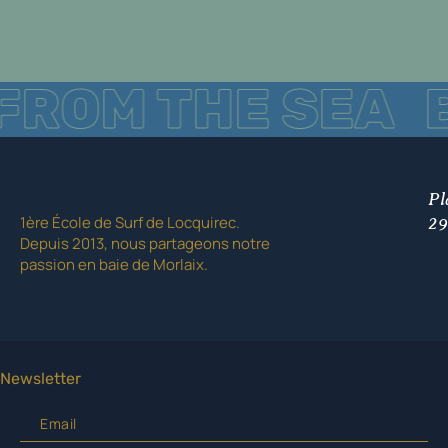
HE SEA
BORN FR
Pl
1ère École de Surf de Locquirec.
29
Depuis 2013, nous partageons notre
passion en baie de Morlaix.
Newsletter