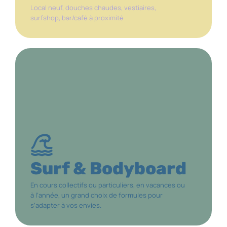
Local neuf, douches chaudes, vestiaires,
surfshop, bar/café à proximité
DÉCOUVRIR
Surf & Bodyboard
En cours collectifs ou particuliers, en vacances ou
à l’année, un grand choix de formules pour
s’adapter à vos envies.