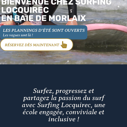
BIENVENUE CHEZ SURFING
LOCQUIREC
EN BAIE DE MORLAIX
LES PLANNINGS D’ÉTÉ SONT OUVERTS
Les vagues sont là !
RÉSERVEZ DÈS MAINTENANT
Surfez, progressez et
partagez la passion du surf
avec Surfing Locquirec, une
école engagée, conviviale et
inclusive !