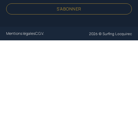
S'ABONNER
Mentions légales
C.G.V.
2026 © Surfing Locquirec